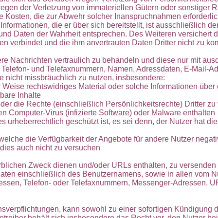
wegen der Verletzung von immateriellen Gütern oder sonstiger Re
die Kosten, die zur Abwehr solcher Inanspruchnahmen erforderlic
nformationen, die er über sich bereitstellt, ist ausschließlich de
nd Daten der Wahrheit entsprechen. Des Weiteren versichert d
n verbindet und die ihm anvertrauten Daten Dritter nicht zu k
dere Nachrichten vertraulich zu behandeln und diese nur mit au
für Telefon- und Telefaxnummern, Namen, Adressdaten, E-Mail-
ite nicht missbräuchlich zu nutzen, insbesondere:
r Weise rechtswidriges Material oder solche Informationen über d
bare Inhalte
der die Rechte (einschließlich Persönlichkeitsrechte) Dritter zu
en Computer-Virus (infizierte Software) oder Malware enthalten
s urheberrechtlich geschützt ist, es sei denn, der Nutzer hat di
 welche die Verfügbarkeit der Angebote für andere Nutzer negati
 dies auch nicht zu versuchen
erblichen Zweck dienen und/oder URLs enthalten, zu versenden
daten einschließlich des Benutzernamens, sowie in allen vom 
sen, Telefon- oder Telefaxnummern, Messenger-Adressen, URL
verpflichtungen, kann sowohl zu einer sofortigen Kündigung de
Betreiber behält sich insbesondere das Recht vor, den Nutzer 