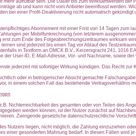
ht mehr aufrufbar sein. Die Dauer bis zum Wirksamwerden der 
inträge ab und kann nicht vom Anbieter beeinflusst werden. W
den bei einer Profil-Deaktivierung nicht automatisch gekündig
tenpflichtiges Abonnement mit einer Frist von 14 Tagen zum 
Zahlungen per Mobilfunkrechnung (von letzterem ausgenommen
 erst zum Ende des Folgeabrechnungszeitraumes wirksam wird
rnen sind jederzeit bis einen Tag vor Ablauf des Testzeitrau
estenfalls in Textform an DMCK B.V., Keizersgracht 241, 1016 
 der User-ID, E-Mail-Adresse, Vor- und Nachname, sowie der vo
enste jederzeit mit sofortiger Wirkung kündigen. Das Recht zur
sichtlich oder in betrügerischer Absicht gemachte Falschangaben
or, in einem solchen Fall das bestehende Vertragsverhältnis mit
ungen
.B. Nichterreichbarkeit des gesamten oder von Teilen des Ange
ntgegeben werden können, ist der Nutzer zunächst auf Nachbess
rmieren. Zwingende gesetzliche datenschutzrechtliche Vorschrif
des Nutzers liegen, nicht möglich, die Zahlung einzuziehen oder
s es einer gesonderten Mahnung bedarf. In diesen Fällen wird 