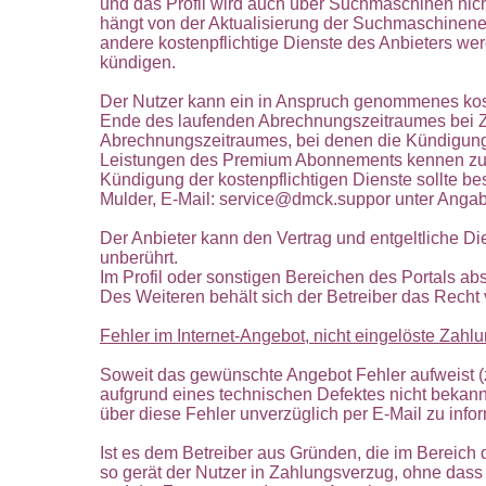
und das Profil wird auch über Suchmaschinen nic
hängt von der Aktualisierung der Suchmaschinene
andere kostenpflichtige Dienste des Anbieters wer
kündigen.
Der Nutzer kann ein in Anspruch genommenes kos
Ende des laufenden Abrechnungszeitraumes bei 
Abrechnungszeitraumes, bei denen die Kündigung
Leistungen des Premium Abonnements kennen zu le
Kündigung der kostenpflichtigen Dienste sollte b
Mulder, E-Mail: service@dmck.suppor unter Angabe
Der Anbieter kann den Vertrag und entgeltliche Di
unberührt.
Im Profil oder sonstigen Bereichen des Portals ab
Des Weiteren behält sich der Betreiber das Recht v
Fehler im Internet-Angebot, nicht eingelöste Zahl
Soweit das gewünschte Angebot Fehler aufweist (z
aufgrund eines technischen Defektes nicht bekan
über diese Fehler unverzüglich per E-Mail zu info
Ist es dem Betreiber aus Gründen, die im Bereich 
so gerät der Nutzer in Zahlungsverzug, ohne das