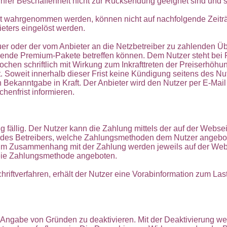
hrer Beschaffenheit nicht zur Rücksendung geeignet sind und so
cht wahrgenommen werden, können nicht auf nachfolgende Zeit
eters eingelöst werden.
r oder der vom Anbieter an die Netzbetreiber zu zahlenden Übe
nde Premium-Pakete betreffen können. Dem Nutzer steht bei 
chen schriftlich mit Wirkung zum Inkrafttreten der Preiserhö
 Soweit innerhalb dieser Frist keine Kündigung seitens des Nut
 Bekanntgabe in Kraft. Der Anbieter wird den Nutzer per E-Mai
enfrist informieren.
ng fällig. Der Nutzer kann die Zahlung mittels der auf der Web
n des Betreibers, welche Zahlungsmethoden dem Nutzer angeb
lte im Zusammenhang mit der Zahlung werden jeweils auf der Web
eie Zahlungsmethode angeboten.
riftverfahren, erhält der Nutzer eine Vorabinformation zum Las
ne Angabe von Gründen zu deaktivieren. Mit der Deaktivierung wer