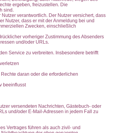
chte ergeben, freizustellen. Die
h sind.
r Nutzer verantwortlich. Der Nutzer versichert, dass
er Nutzer, dass er mit der Anmeldung bei und
ommerziellen Zwecken, einschließlich
sdrücklicher vorheriger Zustimmung des Absenders
Adressen und/oder URLs.
en Service zu verbreiten. Insbesondere betrifft
 verletzen
e Rechte daran oder die erforderlichen
v beeinflusst
Nutzer versendeten Nachrichten, Gästebuch- oder
s und/oder E-Mail-Adressen in jedem Fall zu
s Vertrages führen als auch zivil- und
bei Nichtbeachtung der oben genannten