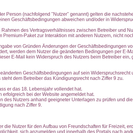
der Person (nachfolgend "Nutzer" genannt) gelten die nachst
inen Geschäftsbedingungen abweichen und/oder in Widerspruch
ahmen des Vertragsverhältnisses zwischen Betreiber und Nutze
em Premium-Paket zur Interaktion mit anderen Nutzern, nicht no
e Angabe von Gründen Änderungen der Geschäftsbedingungen vor
ndert, werden dem Nutzer die geänderten Bedingungen per E-Mai
ser E-Mail kein Widerspruch des Nutzers beim Betreiber ein, 
n geänderten Geschäftsbedingungen auf sein Widerspruchsrecht
 steht dem Betreiber das Kündigungsrecht nach Ziffer 9 zu.
ss er das 18. Lebensjahr vollendet hat.
h erfolgreich bei der Website angemeldet hat.
ien des Nutzers anhand geeigneter Unterlagen zu prüfen und di
digung nach Ziffer 9.
ber die Nutzer für den Aufbau von Freundschaften für Freizeit, e
lichkeit, sich anzumelden und innerhalb des Portals nach ander