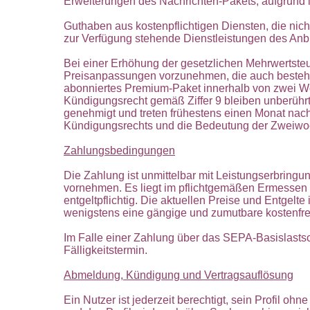
Erweiterungen des Nachrichten-Pakets, aufgrund i
Guthaben aus kostenpflichtigen Diensten, die ni
zur Verfügung stehende Dienstleistungen des Anbi
Bei einer Erhöhung der gesetzlichen Mehrwertsteue
Preisanpassungen vorzunehmen, die auch bestehe
abonniertes Premium-Paket innerhalb von zwei Wo
Kündigungsrecht gemäß Ziffer 9 bleiben unberührt.
genehmigt und treten frühestens einen Monat nach
Kündigungsrechts und die Bedeutung der Zweiwoch
Zahlungsbedingungen
Die Zahlung ist unmittelbar mit Leistungserbringu
vornehmen. Es liegt im pflichtgemäßen Ermesse
entgeltpflichtig. Die aktuellen Preise und Entge
wenigstens eine gängige und zumutbare kostenfr
Im Falle einer Zahlung über das SEPA-Basislastsch
Fälligkeitstermin.
Abmeldung, Kündigung und Vertragsauflösung
Ein Nutzer ist jederzeit berechtigt, sein Profil oh