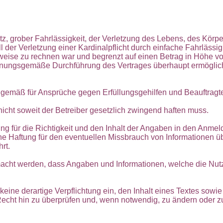
atz, grober Fahrlässigkeit, der Verletzung des Lebens, des Körp
 der Verletzung einer Kardinalpflicht durch einfache Fahrlässigke
weise zu rechnen war und begrenzt auf einen Betrag in Höhe vo
e ordnungsgemäße Durchführung des Vertrages überhaupt ermöglic
gemäß für Ansprüche gegen Erfüllungsgehilfen und Beauftragte
icht soweit der Betreiber gesetzlich zwingend haften muss.
g für die Richtigkeit und den Inhalt der Angaben in den Anmelde
eine Haftung für den eventuellen Missbrauch von Informationen
rt.
macht werden, dass Angaben und Informationen, welche die Nutz
 keine derartige Verpflichtung ein, den Inhalt eines Textes sowi
Recht hin zu überprüfen und, wenn notwendig, zu ändern oder zu