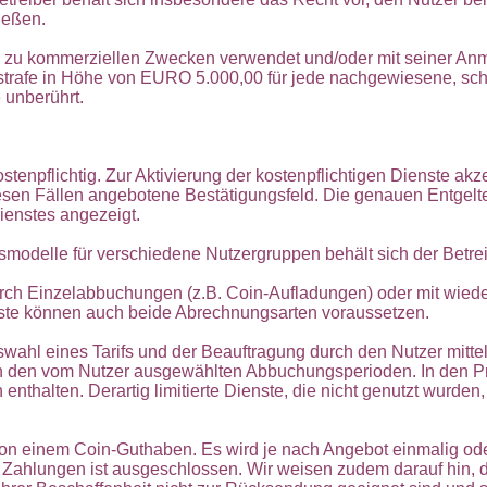
ießen.
ter zu kommerziellen Zwecken verwendet und/oder mit seiner Anm
ragsstrafe in Höhe von EURO 5.000,00 für jede nachgewiesene, s
unberührt.
tenpflichtig. Zur Aktivierung der kostenpflichtigen Dienste akz
iesen Fällen angebotene Bestätigungsfeld. Die genauen Entgel
Dienstes angezeigt.
modelle für verschiedene Nutzergruppen behält sich der Betrei
durch Einzelabbuchungen (z.B. Coin-Aufladungen) oder mit wi
nste können auch beide Abrechnungsarten voraussetzen.
wahl eines Tarifs und der Beauftragung durch den Nutzer mit
) in den vom Nutzer ausgewählten Abbuchungsperioden. In den 
nthalten. Derartig limitierte Dienste, die nicht genutzt wurde
on einem Coin-Guthaben. Es wird je nach Angebot einmalig ode
hlungen ist ausgeschlossen. Wir weisen zudem darauf hin, das