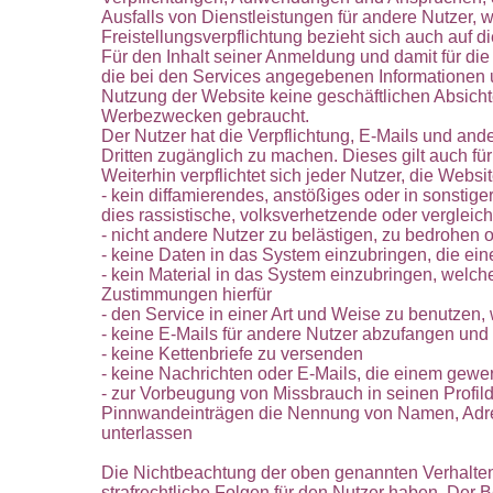
Ausfalls von Dienstleistungen für andere Nutzer, 
Freistellungsverpflichtung bezieht sich auch auf 
Für den Inhalt seiner Anmeldung und damit für die I
die bei den Services angegebenen Informationen u
Nutzung der Website keine geschäftlichen Absichte
Werbezwecken gebraucht.
Der Nutzer hat die Verpflichtung, E-Mails und an
Dritten zugänglich zu machen. Dieses gilt auch 
Weiterhin verpflichtet sich jeder Nutzer, die Webs
- kein diffamierendes, anstößiges oder in sonstige
dies rassistische, volksverhetzende oder vergleich
- nicht andere Nutzer zu belästigen, zu bedrohen o
- keine Daten in das System einzubringen, die ein
- kein Material in das System einzubringen, welche
Zustimmungen hierfür
- den Service in einer Art und Weise zu benutzen,
- keine E-Mails für andere Nutzer abzufangen und
- keine Kettenbriefe zu versenden
- keine Nachrichten oder E-Mails, die einem gew
- zur Vorbeugung von Missbrauch in seinen Profil
Pinnwandeinträgen die Nennung von Namen, Adres
unterlassen
Die Nichtbeachtung der oben genannten Verhaltens
strafrechtliche Folgen für den Nutzer haben. Der 