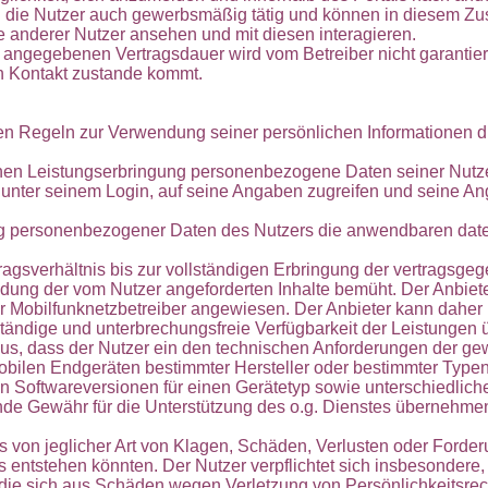
ind die Nutzer auch gewerbsmäßig tätig und können in diesem
e anderer Nutzer ansehen und mit diesen interagieren.
er angegebenen Vertragsdauer wird vom Betreiber nicht garantie
in Kontakt zustande kommt.
den Regeln zur Verwendung seiner persönlichen Informationen d
ichen Leistungserbringung personenbezogene Daten seiner Nutze
unter seinem Login, auf seine Angaben zugreifen und seine Ang
itung personenbezogener Daten des Nutzers die anwendbaren da
agsverhältnis bis zur vollständigen Erbringung der vertragsge
dung der vom Nutzer angeforderten Inhalte bemüht. Der Anbiete
er Mobilfunknetzbetreiber angewiesen. Der Anbieter kann daher
 ständige und unterbrechungsfreie Verfügbarkeit der Leistunge
raus, dass der Nutzer ein den technischen Anforderungen der 
mobilen Endgeräten bestimmter Hersteller oder bestimmter Typen 
en Softwareversionen für einen Gerätetyp sowie unterschiedlich
ende Gewähr für die Unterstützung des o.g. Dienstes übernehme
los von jeglicher Art von Klagen, Schäden, Verlusten oder Ford
entstehen könnten. Der Nutzer verpflichtet sich insbesondere, 
ie sich aus Schäden wegen Verletzung von Persönlichkeitsrec